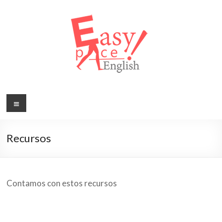
Saltar
al
contenido
Easy
Menú
Pace
English
Recursos
Contamos con estos recursos